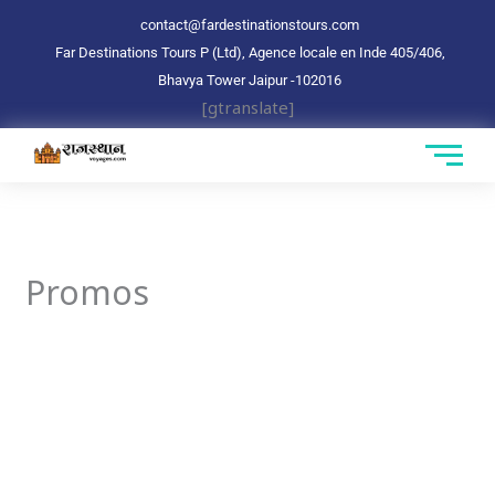
Aller
contact@fardestinationstours.com
au
Far Destinations Tours P (Ltd), Agence locale en Inde 405/406,
contenu
Bhavya Tower Jaipur
-102016
[gtranslate]
Promos