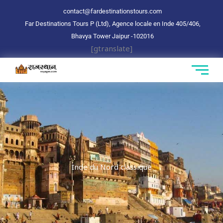
Aller
contact@fardestinationstours.com
au
Far Destinations Tours P (Ltd), Agence locale en Inde 405/406,
contenu
Bhavya Tower Jaipur
-102016
[gtranslate]
Inde du Nord classique