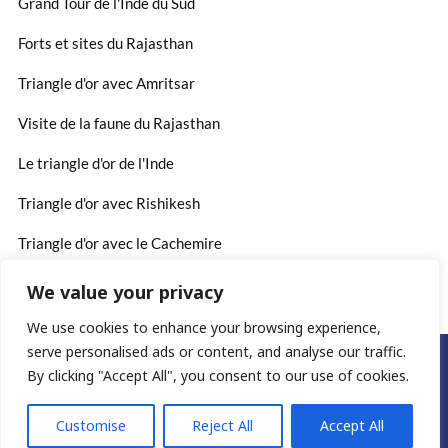
Grand Tour de l'Inde du Sud
Forts et sites du Rajasthan
Triangle d'or avec Amritsar
Visite de la faune du Rajasthan
Le triangle d'or de l'Inde
Triangle d'or avec Rishikesh
Triangle d'or avec le Cachemire
We value your privacy
We use cookies to enhance your browsing experience,
serve personalised ads or content, and analyse our traffic.
©2025. www.rajasthan-voyages.fr
By clicking "Accept All", you consent to our use of cookies.
Conditions générales
Customise
Reject All
Accept All
politique de confidentialité