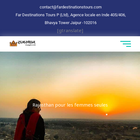
Aller
contact@fardestinationstours.com
au
Far Destinations Tours P (Ltd), Agence locale en Inde 405/406,
contenu
Bhavya Tower Jaipur
-102016
[gtranslate]
Rajasthan pour les femmes seules