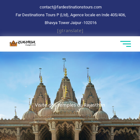
Aller
contact@fardestinationstours.com
au
Far Destinations Tours P (Ltd), Agence locale en Inde 405/406,
contenu
Bhavya Tower Jaipur
-102016
[gtranslate]
Visite des temples du Rajasthan