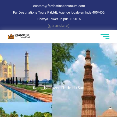
Aller
contact@fardestinationstours.com
au
Far Destinations Tours P (Ltd), Agence locale en Inde 405/406,
contenu
Bhavya Tower Jaipur
-102016
[gtranslate]
Rajasthan avec l'Inde du Sud