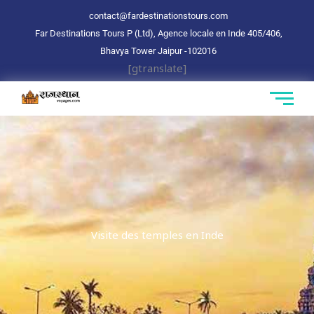
Aller
contact@fardestinationstours.com
au
Far Destinations Tours P (Ltd), Agence locale en Inde 405/406,
contenu
Bhavya Tower Jaipur
-102016
[gtranslate]
Visite des temples en Inde