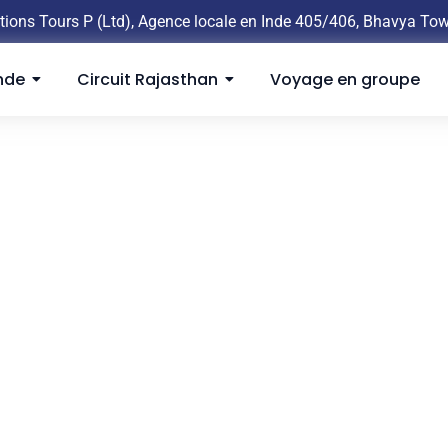
tions Tours P (Ltd), Agence locale en Inde 405/406, Bhavya To
nde
Circuit Rajasthan
Voyage en groupe