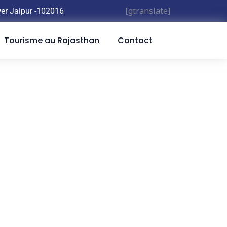
[gtranslate]
wer Jaipur
-102016
Tourisme au Rajasthan
Contact