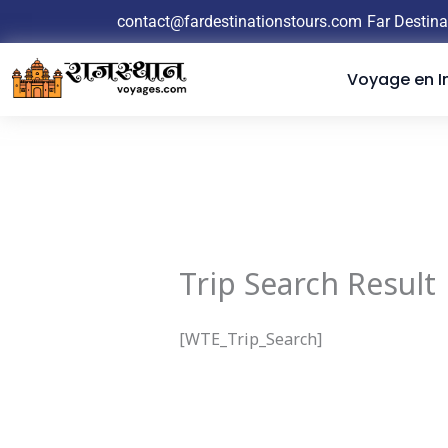
Aller
contact@fardestinationstours.com
Far Destina
au
contenu
Voyage en I
Trip Search Result
[WTE_Trip_Search]