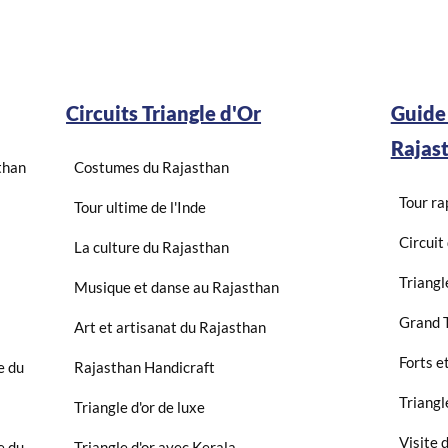
Circuits Triangle d'Or
Guide
Rajas
than
Costumes du Rajasthan
Tour ra
Tour ultime de l'Inde
Circuit
La culture du Rajasthan
Triangl
Musique et danse au Rajasthan
Grand T
Art et artisanat du Rajasthan
Forts e
e du
Rajasthan Handicraft
Triangl
Triangle d'or de luxe
Visite 
e du
Triangle d'or avec Kerala