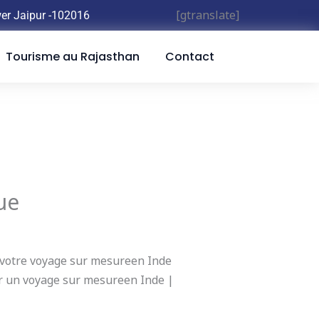
[gtranslate]
wer Jaipur
-102016
Tourisme au Rajasthan
Contact
ue
z votre voyage sur mesureen Inde
ur un voyage sur mesureen Inde |