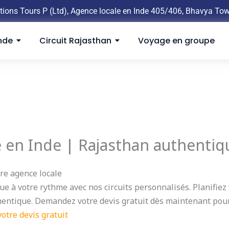
tions Tours P (Ltd), Agence locale en Inde 405/406, Bhavya To
nde
Circuit Rajasthan
Voyage en groupe
 en Inde | Rajasthan authentiq
re agence locale
e à votre rythme avec nos circuits personnalisés. Planifie
thentique. Demandez votre devis gratuit dès maintenant po
tre devis gratuit