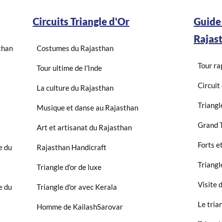
Circuits Triangle d'Or
Guide
Rajas
than
Costumes du Rajasthan
Tour ra
Tour ultime de l'Inde
Circuit
La culture du Rajasthan
Triangl
Musique et danse au Rajasthan
Grand T
Art et artisanat du Rajasthan
Forts e
e du
Rajasthan Handicraft
Triangl
Triangle d'or de luxe
Visite 
e du
Triangle d'or avec Kerala
Le trian
Homme de KailashSarovar