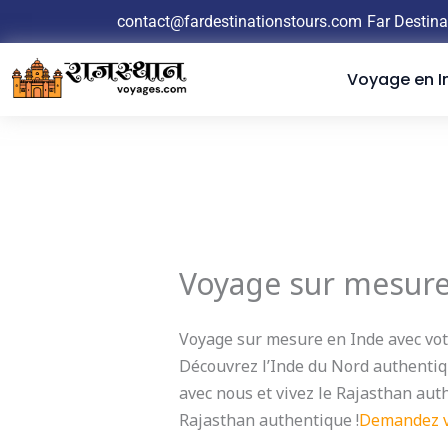
Aller
contact@fardestinationstours.com
Far Destina
au
contenu
Voyage en I
Voyage sur mesure
Voyage sur mesure en Inde avec vot
Découvrez l’Inde du Nord authentiqu
avec nous et vivez le Rajasthan au
Rajasthan authentique !
Demandez vo