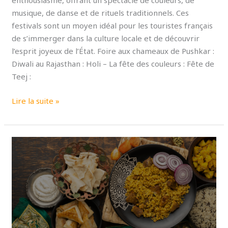
enthousiasme, offrant un spectacle de couleurs, de
musique, de danse et de rituels traditionnels. Ces
festivals sont un moyen idéal pour les touristes français
de s’immerger dans la culture locale et de découvrir
l’esprit joyeux de l’État. Foire aux chameaux de Pushkar :
Diwali au Rajasthan : Holi – La fête des couleurs : Fête de
Teej :
Lire la suite »
Cuisine
du
Rajasthan :
une
visite
culinaire
de