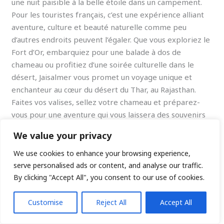
une nuit paisible à la belle étoile dans un campement.
Pour les touristes français, c’est une expérience alliant
aventure, culture et beauté naturelle comme peu
d’autres endroits peuvent l’égaler. Que vous exploriez le
Fort d’Or, embarquiez pour une balade à dos de
chameau ou profitiez d’une soirée culturelle dans le
désert, Jaisalmer vous promet un voyage unique et
enchanteur au cœur du désert du Thar, au Rajasthan.
Faites vos valises, sellez votre chameau et préparez-
vous pour une aventure qui vous laissera des souvenirs
inoubliables !
We value your privacy
Lire la suite »
We use cookies to enhance your browsing experience,
serve personalised ads or content, and analyse our traffic.
By clicking "Accept All", you consent to our use of cookies.
À
Customise
Reject All
Accept All
la
découverte