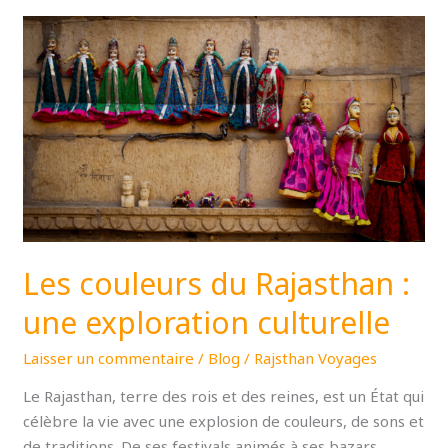
Les
couleurs
du
Rajasthan :
une
exploration
culturelle
Les couleurs du Rajasthan :
une exploration culturelle
Laisser un commentaire
/
Blog
/
Rajsthan Voyages
Le Rajasthan, terre des rois et des reines, est un État qui
célèbre la vie avec une explosion de couleurs, de sons et
de traditions. De ses festivals animés à ses bazars