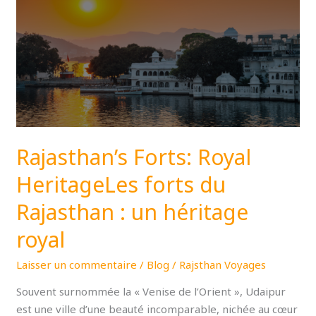
Royal
HeritageLes
forts
du
Rajasthan :
un
héritage
royal
Rajasthan’s Forts: Royal
HeritageLes forts du
Rajasthan : un héritage
royal
Laisser un commentaire
/
Blog
/
Rajsthan Voyages
Souvent surnommée la « Venise de l’Orient », Udaipur
est une ville d’une beauté incomparable, nichée au cœur