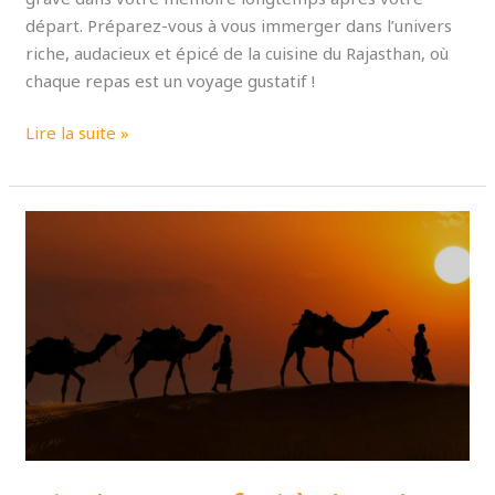
départ. Préparez-vous à vous immerger dans l’univers
riche, audacieux et épicé de la cuisine du Rajasthan, où
chaque repas est un voyage gustatif !
Lire la suite »
Jaisalmer
:
safari
à
dos
de
chameau
et
dunes