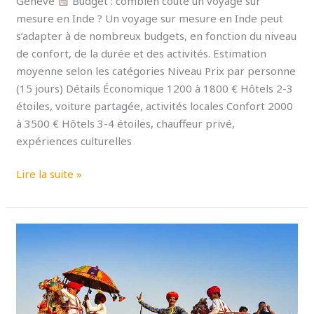
Genève
Budget : combien coûte un voyage sur
mesure en Inde ? Un voyage sur mesure en Inde peut
s’adapter à de nombreux budgets, en fonction du niveau
de confort, de la durée et des activités. Estimation
moyenne selon les catégories Niveau Prix par personne
(15 jours) Détails Économique 1200 à 1800 € Hôtels 2-3
étoiles, voiture partagée, activités locales Confort 2000
à 3500 € Hôtels 3-4 étoiles, chauffeur privé,
expériences culturelles
Lire la suite »
Voyage
sur
mesure
Inde
du